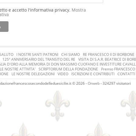
etto e accetto l'informativa privacy.
Mostra
ativa
a
SALUTO
I NOSTRI SANTI PATRONI
CHI SIAMO
RE FRANCESCO II DI BORBONE
O
125° ANNIVERSARIO DEL TRANSITO DEL RE
VISITA DI S.A.R. BEATRICE DI B
LIA D'ORO ALLA MEMORIA DI DON MASSIMO CUOFANO E INVESTITURE CAVAL
LE NOSTRE ATTIVITA'
SCRIPTORIUM DELLA FONDAZIONE
Premio FRANCESCO I
IONE
LE NOSTRE DELEGAZIONI
VIDEO
ISCRIZIONI E CONTRIBUTI
CONTATTI
azionefrancescosecondodelleduesicilie.it © 2026 -
Onweb
- 324297 visitatori