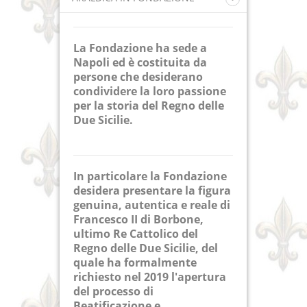
Norme araldiche del SMOCG
Stemmi dei Membri Onorari
La Fondazione ha sede a
Stemmi dei Membri Fondatori
Napoli ed è costituita da
Promotori
persone che desiderano
condividere la loro passione
per la storia del Regno delle
Due Sicilie.
In particolare la Fondazione
desidera presentare la figura
genuina, autentica e reale di
Francesco II di Borbone,
ultimo Re Cattolico del
Regno delle Due Sicilie, del
quale ha formalmente
richiesto nel 2019 l'apertura
del processo di
Beatificazione e