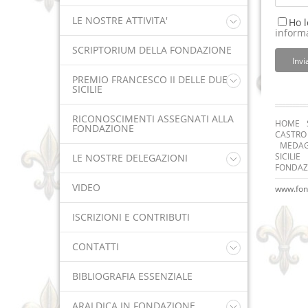
Storia del nostro Almanacco
LE NOSTRE ATTIVITA'
Ho l
inform
Gaeta 2020
SCRIPTORIUM DELLA FONDAZIONE
Bari / Pretoro / Nocera Inferiore /
Invi
Gravina in Puglia / Conversano 2019
PREMIO FRANCESCO II DELLE DUE
Pellegrinaggio 2018 della Grande
SICILIE
Bandiera delle Due Sicilie
Istituzione e Ambiti
RICONOSCIMENTI ASSEGNATI ALLA
HOME
FONDAZIONE
Premiati 1ª Edizione 2019
CASTR
Real Cappella del Tesoro di San
MEDAG
Gennaro: Concerto di Fondazione 2019
SICILIE
LE NOSTRE DELEGAZIONI
FONDAZ
Italia
VIDEO
www.fond
Estero
ISCRIZIONI E CONTRIBUTI
CONTATTI
mail Istituzionali
BIBLIOGRAFIA ESSENZIALE
ARALDICA IN FONDAZIONE