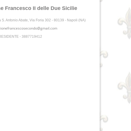
 Francesco II delle Due Sicilie
a S. Antonio Abate, Via Foria 302 - 80139 - Napoli (NA)
zionefrancescosecondo@gmail.com
PRESIDENTE - 3887719412