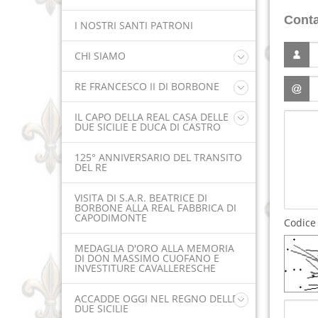
Conta
I NOSTRI SANTI PATRONI
CHI SIAMO
Presidente Onorario
RE FRANCESCO II DI BORBONE
Fondatori Ispiratori
Biografia Ufficiale
Fondatori Promotori
IL CAPO DELLA REAL CASA DELLE
DUE SICILIE E DUCA DI CASTRO
Figura e personalità
Don Massimo Cuofano
Fondatori Onorari
S. A. R. il Principe Carlo Maria
125° ANNIVERSARIO DEL TRANSITO
Bernardo Gennaro di Borbone delle
Consiglio di Amministrazione
DEL RE
Due Sicilie
Comitato Storico / Scientifico
Il titolo di Duca di Castro e sua storia
VISITA DI S.A.R. BEATRICE DI
Statuto
I grandi Magisteri degli Ordini
BORBONE ALLA REAL FABBRICA DI
Cavallereschi
CAPODIMONTE
Codice 
La falsa pretensione dinastica
Duosiciliana: dall'Infante ribelle
MEDAGLIA D'ORO ALLA MEMORIA
Alfonso Maria nel 1960 al nipote Don
DI DON MASSIMO CUOFANO E
Pedro
INVESTITURE CAVALLERESCHE
Documentazione archivistica
ACCADDE OGGI NEL REGNO DELLE
DUE SICILIE